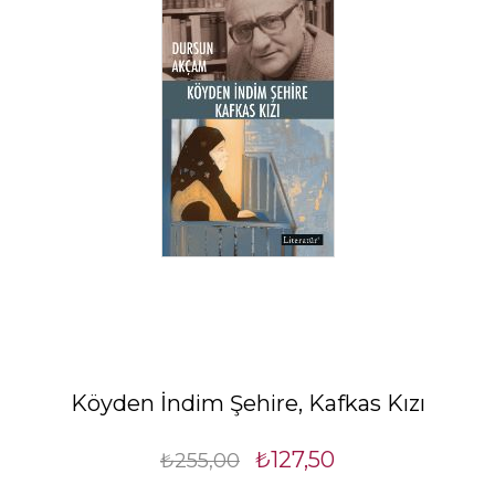
Köyden İndim Şehire, Kafkas Kızı
₺127,50
₺255,00