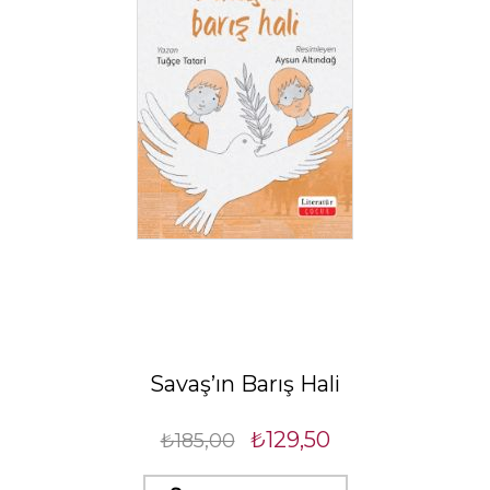
Savaş’ın Barış Hali
₺129,50
₺185,00