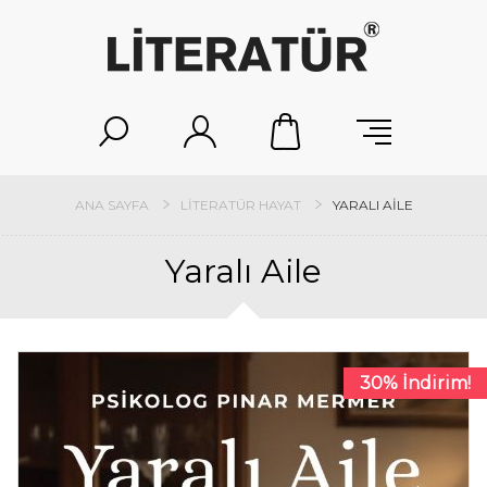
ANA SAYFA
LITERATÜR HAYAT
YARALI AILE
Yaralı Aile
30% İndirim!