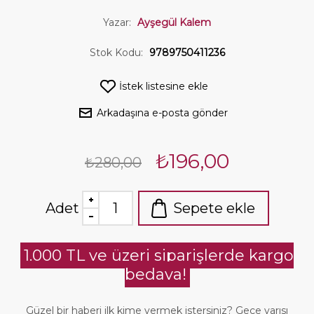
Yazar:
Ayşegül Kalem
Stok Kodu:
9789750411236
İstek listesine ekle
Arkadaşına e-posta gönder
₺196,00
₺280,00
Adet
Sepete ekle
1.000 TL ve üzeri siparişlerde kargo
bedava!
Güzel bir haberi ilk kime vermek istersiniz? Gece yarısı