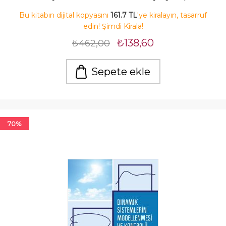
Bu kitabın dijital kopyasını
161.7 TL
'ye kiralayın, tasarruf
edin! Şimdi Kirala!
₺138,60
₺462,00
Sepete ekle
70%