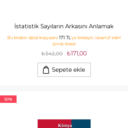
İstatistik Sayıların Arkasını Anlamak
Bu kitabın dijital kopyasını
171 TL
'ye kiralayın, tasarruf edin!
Şimdi Kirala!
₺171,00
₺342,00
Sepete ekle
50%