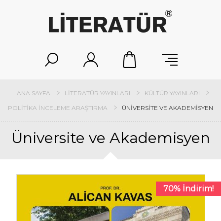
ANA SAYFA
LITERATÜR YAYINLARI
KÜLTÜR YAYINLARI
POLITIKA İNCELEME ARAŞTIRMA
ÜNIVERSITE VE AKADEMISYEN
Üniversite ve Akademisyen
70% İndirim!