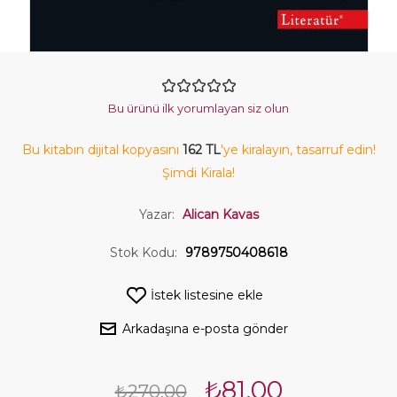
Bu ürünü ilk yorumlayan siz olun
Bu kitabın dijital kopyasını
162 TL
'ye kiralayın, tasarruf edin!
Şimdi Kirala!
Yazar:
Alican Kavas
Stok Kodu:
9789750408618
İstek listesine ekle
Arkadaşına e-posta gönder
₺81,00
₺270,00