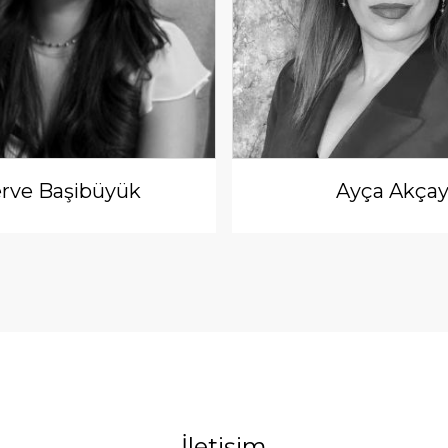
rve Başibüyük
Ayça Akça
İletişim