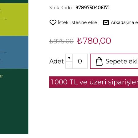
Stok Kodu:
9789750406171
İstek listesine ekle
Arkadaşına 
₺780,00
₺975,00
Adet
Sepete ek
1.000 TL ve üzeri siparişl