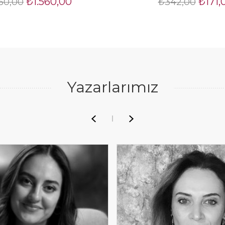
₺1.560,00
₺171,
950,00
₺342,00
Yazarlarımız