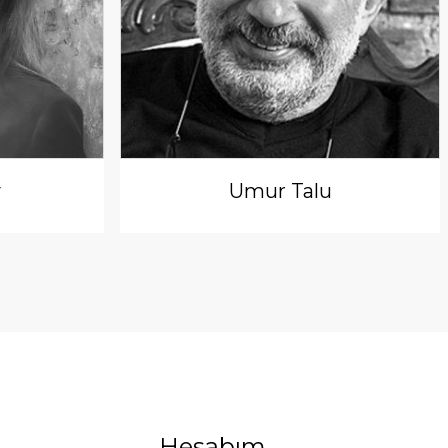
y
Umur Talu
Hesabım