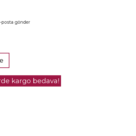
e-posta gönder
le
erde kargo bedava!