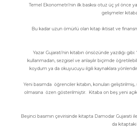
Temel Ekonometri’nin ilk baskısı otuz üç yıl önce
gelişmeler kitaba
Bu kadar uzun ömürlü olan kitap iktisat ve finansman
Yazar Gujarati’nin kitabın önsözünde yazdığı gibi:
kullanmadan, sezgisel ve anlaşılır biçimde öğretileb
koydum ya da okuyucuyu ilgili kaynaklara yönlendi
Yeni basımda öğrenciler kitabın, konuları geliştirilmiş,
olmasına özen gösterilmiştir. Kitaba on beş yeni açı
Beşinci basımın çevirisinde kitapta Damodar Gujarati il
da kitaptaki