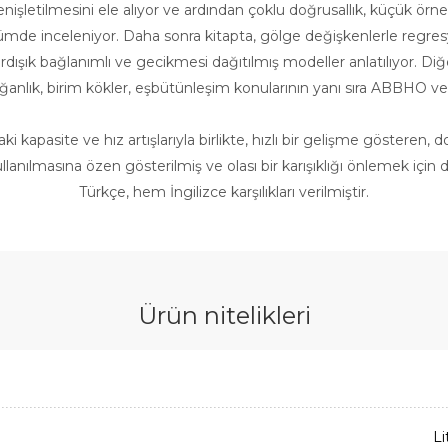
nişletilmesini ele alıyor ve ardından çoklu doğrusallık, küçük örne
mde inceleniyor. Daha sonra kitapta, gölge değişkenlerle regre
ardışık bağlanımlı ve gecikmesi dağıtılmış modeller anlatılıyor.
rağanlık, birim kökler, eşbütünleşim konularının yanı sıra ABBHO v
i kapasite ve hız artışlarıyla birlikte, hızlı bir gelişme gösteren, do
kullanılmasına özen gösterilmiş ve olası bir karışıklığı önlemek iç
Türkçe, hem İngilizce karşılıkları verilmiştir.
Ürün nitelikleri
Li