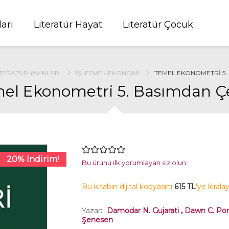
ları
Literatür Hayat
Literatür Çocuk
TERATÜR YAYINLARI
İŞLETME - EKONOMI
TEMEL EKONOMETRI 5.
el Ekonometri 5. Basımdan Çe
20% İndirim!
Bu ürünü ilk yorumlayan siz olun
Bu kitabın dijital kopyasını
615 TL
'ye kirala
Yazar:
Damodar N. Gujarati
,
Dawn C. Por
Şenesen