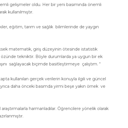
mli gelişmeler oldu. Her bir yeni basımında önemli
ak kullanılmıştır.
kiler, eğitim, tarım ve sağlık bilimlerinde de yaygın
ksek matematik, giriş düzeyinin ötesinde istatistik
ar özünde tekniktir. Böyle durumlarda ya uygun bir ek
ını sağlayacak biçimde basitleştirmeye çalıştım. “
apta kullanılan gerçek verilerin konuyla ilgili ve güncel
 Ayrıca daha önceki basımda yirmi beşe yakın örnek ve
araştırmalarla harmanladılar. Öğrencilere yönelik olarak
zırlanmıştır.