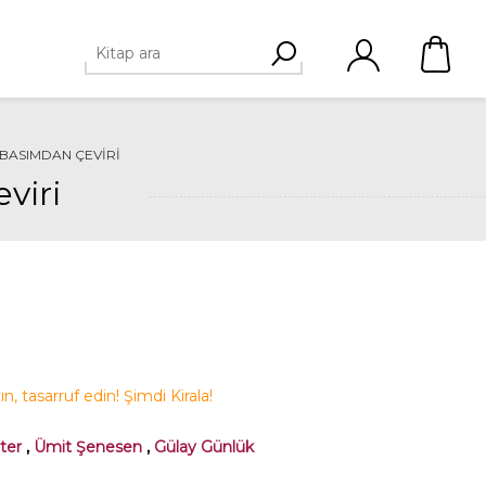
 BASIMDAN ÇEVIRI
viri
yın, tasarruf edin! Şimdi Kirala!
ter
,
Ümit Şenesen
,
Gülay Günlük