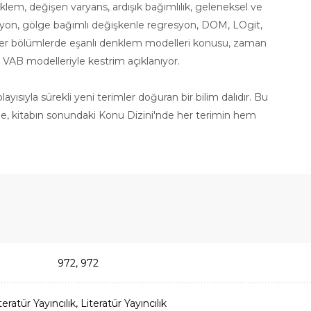
klem, değişen varyans, ardışık bağımlılık, geleneksel ve
syon, gölge bağımlı değişkenle regresyon, DOM, LOgit,
 Diğer bölümlerde eşanlı denklem modelleri konusu, zaman
e VAB modelleriyle kestrim açıklanıyor.
layısıyla sürekli yeni terimler doğuran bir bilim dalıdır. Bu
in de, kitabın sonundaki Konu Dizini′nde her terimin hem
972, 972
teratür Yayıncılık, Literatür Yayıncılık