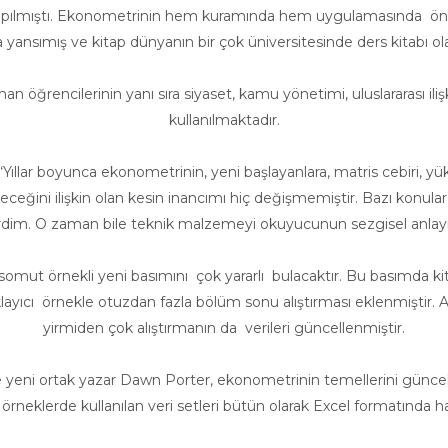
 yapılmıştı. Ekonometrinin hem kuramında hem uygulamasında öne
 yansımış ve kitap dünyanın bir çok üniversitesinde ders kitabı olar
 öğrencilerinin yanı sıra siyaset, kamu yönetimi, uluslararası iliş
kullanılmaktadır.
 “Yıllar boyunca ekonometrinin, yeni başlayanlara, matris cebiri, yü
ileceğini ilişkin olan kesin inancımı hiç değişmemiştir. Bazı konul
rdim. O zaman bile teknik malzemeyi okuyucunun sezgisel anlayış
 somut örnekli yeni basımını çok yararlı bulacaktır. Bu basımda kit
klayıcı örnekle otuzdan fazla bölüm sonu alıştırması eklenmiştir.
yirmiden çok alıştırmanın da verileri güncellenmiştir.
e yeni ortak yazar Dawn Porter, ekonometrinin temellerini güncel 
 örneklerde kullanılan veri setleri bütün olarak Excel formatında ha