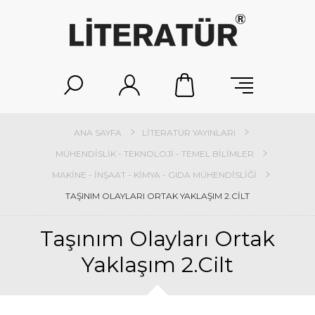
ANA SAYFA
LITERATÜR YAYINLARI
MÜHENDISLIK - TEKNOLOJI - TEMEL BILIMLER
MAKINE - İNŞAAT - KIMYA - GIDA MÜHENDISLIĞI
TAŞINIM OLAYLARI ORTAK YAKLAŞIM 2.CILT
Taşınım Olayları Ortak
Yaklaşım 2.Cilt