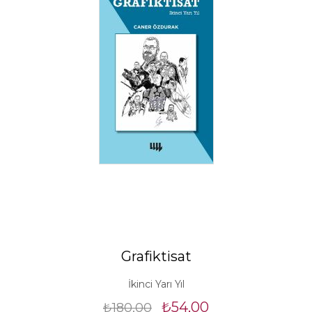
Grafiktisat
İkinci Yarı Yıl
₺54,00
₺180,00