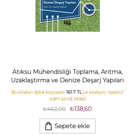
Atıksu Mühendisliği Toplama, Arıtma,
Uzaklaştırma ve Denize Deşarj Yapıları
Bu kitabın dijital kopyasını
161.7 TL
'ye kiralayın, tasarruf
edin! Şimdi Kirala!
₺138,60
₺462,00
Sepete ekle