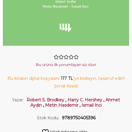
Bu ürünü ilk yorumlayan siz olun
Bu kitabın dijital kopyasını
117 TL
'ye kiralayın, tasarruf edin!
Şimdi Kirala!
Yazar:
Robert S. Brodkey
,
Harry C. Hershey
,
Ahmet
Aydın
,
Metin Hasdemir
,
İsmail İnci
Stok Kodu:
9789750405396