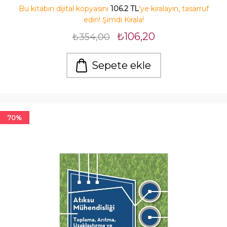
Bu kitabın dijital kopyasını
106.2 TL
'ye kiralayın, tasarruf
edin! Şimdi Kirala!
₺106,20
₺354,00
Sepete ekle
70%