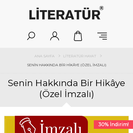
ANA SAYFA
LITERATÜR HAYAT
SENIN HAKKINDA BIR HIKÂYE (ÖZEL İMZALI)
Senin Hakkında Bir Hikâye
(Özel İmzalı)
30% İndirim!