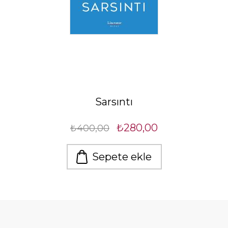
Sarsıntı
₺280,00
₺400,00
Sepete ekle