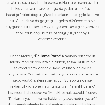
anlatımla savunur. Tabi ki bunda reklamcı olmanın ayrı bir
bakış ve anlatım tarzı olduğu da yadsınamaz. Yazar
inandığı fikirleri doğru, güzel bir anlatım niteliğiyle kaleme
alır. Gelecek ya da geçmişten gelen düşüncelerini ve
duygularını bir reklamcı vizyonuyla anlatan kişiler, yalnız bir
toplumun değil bütün insanlığı yüzyıllar boyu
etkilemektedirler.
Ender Merter, “
Reklamcı Yazar”
kitabında reklamcılık
tarihini farklı bir boyutta ele alırken, sosyal, kültürel ve
sektörel olarak derlediği köşe yazılarını da okurla
buluşturuyor. Yazmak, okumak ve şiir konularının ardından
seçki yaptığı şiirlerini paylaşıyor. Son bölümde ise
reklamcılık için önemli bir unsur olan “meraklı olmak”
hissinden bahsediyor ve “Meraklı olmak güzeldir” diyor.
“Reklamcı yazar ama ne hakkında yazar, neden yazar?”
diye merak edenler için yol haritası niteliğinde bir kitap…