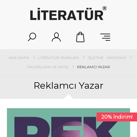
ANA SAYFA
LITERATÜR YAYINLARI
İŞLETME - EKONOMI
PAZARLAMA VE SATIŞ
REKLAMCI YAZAR
Reklamcı Yazar
20% İndirim!