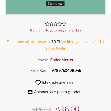
Bu ürünü ilk yorumlayan siz olun
Bu kitabın dijital kopyasını
30 TL
'ye kiralayın, tasarruf edin!
Şimdi Kirala!
Yazar:
Ender Merter
Stok Kodu:
9789750408045
İstek listesine ekle
Arkadaşına e-posta gönder
₺96,00
₺120,00