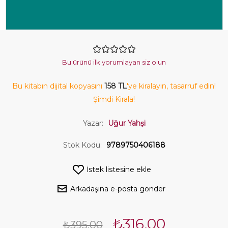
Bu ürünü ilk yorumlayan siz olun
Bu kitabın dijital kopyasını
158 TL
'ye kiralayın, tasarruf edin!
Şimdi Kirala!
Yazar:
Uğur Yahşi
Stok Kodu:
9789750406188
İstek listesine ekle
Arkadaşına e-posta gönder
₺316,00
₺395,00