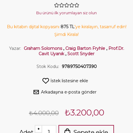
Bu ürünü ilk yorumlayan siz olun
Bu kitabın dijital kopyasını
875 TL
'ye kiralayın, tasarruf edin!
Şimdi Kirala!
Yazar:
Graham Solomons
,
Craig Barton Fryhle
,
Prof.Dr.
Cavit Uyanık
,
Scott Snyder
Stok Kodu:
9789750407390
İstek listesine ekle
Arkadaşına e-posta gönder
₺3.200,00
₺4.000,00
Adet
Sepete ekle