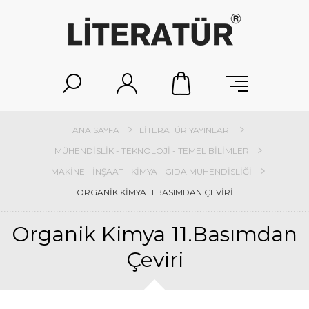
ANA SAYFA
LITERATÜR YAYINLARI
MÜHENDISLIK - TEKNOLOJI - TEMEL BILIMLER
MAKINE - İNŞAAT - KIMYA - GIDA MÜHENDISLIĞI
ORGANIK KIMYA 11.BASIMDAN ÇEVIRI
Organik Kimya 11.Basımdan
Çeviri