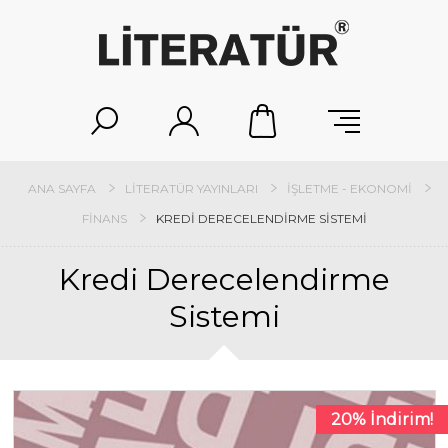
ANA SAYFA
LITERATÜR YAYINLARI
İŞLETME - EKONOMI
FINANS
KREDI DERECELENDIRME SISTEMI
Kredi Derecelendirme
Sistemi
20% İndirim!