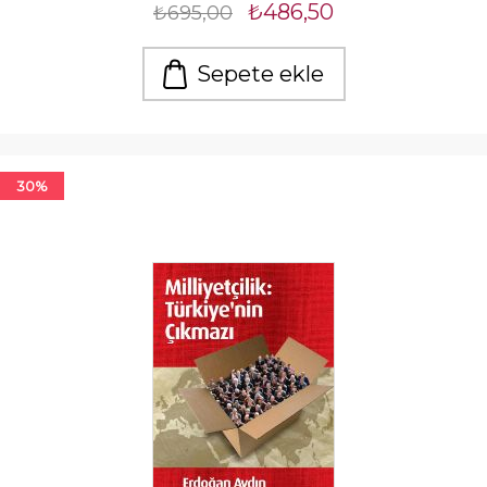
₺486,50
₺695,00
Sepete ekle
30%