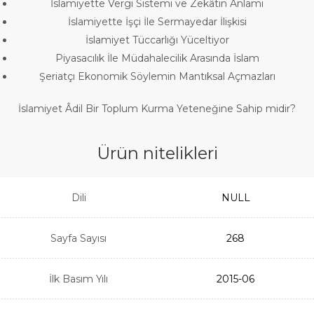
İslamiyette Vergi Sistemi ve Zekâtın Anlamı
İslamiyette İşçi İle Sermayedar İlişkisi
İslamiyet Tüccarlığı Yüceltiyor
Piyasacılık İle Müdahalecilik Arasında İslam
Şeriatçı Ekonomik Söylemin Mantıksal Açmazları
İslamiyet Âdil Bir Toplum Kurma Yeteneğine Sahip midir?
Ürün nitelikleri
Dili
NULL
Sayfa Sayısı
268
İlk Basım Yılı
2015-06