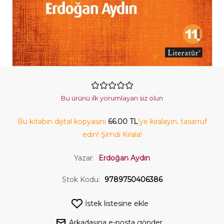
Bu ürünü ilk yorumlayan siz olun
Bu kitabın dijital kopyasını
66.00 TL
'ye kiralayın, tasarruf
edin! Şimdi Kirala!
Yazar:
Erdoğan Aydın
Stok Kodu:
9789750406386
İstek listesine ekle
Arkadaşına e-posta gönder