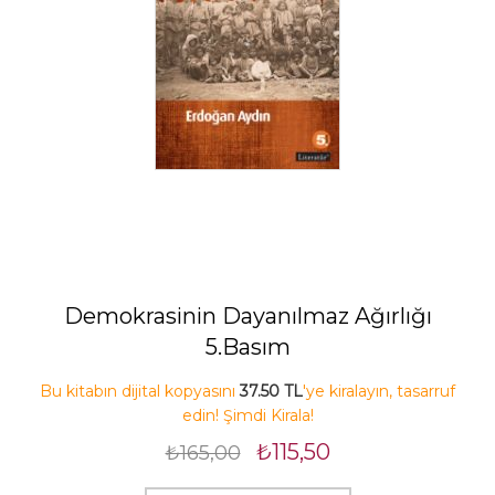
Demokrasinin Dayanılmaz Ağırlığı
5.Basım
Bu kitabın dijital kopyasını
37.50 TL
'ye kiralayın, tasarruf
edin! Şimdi Kirala!
₺115,50
₺165,00