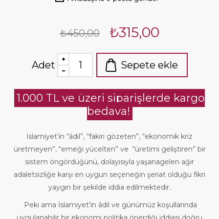
₺315,00
₺450,00
Adet
Sepete ekle
1.000 TL ve üzeri siparişlerde kargo
bedava!
İslamiyet’in “âdil”, “fakiri gözeten”, “ekonomik kriz
üretmeyen”, “emeği yücelten” ve “üretimi geliştiren” bir
sistem öngördüğünü, dolayısıyla yaşanagelen ağır
adaletsizliğe karşı en uygun seçeneğin şeriat olduğu fikri
yaygın bir şekilde iddia edilmektedir.
Peki ama İslamiyet’in âdil ve günümüz koşullarında
uygulanabilir bir ekonomi politika önerdiği iddiası doğru