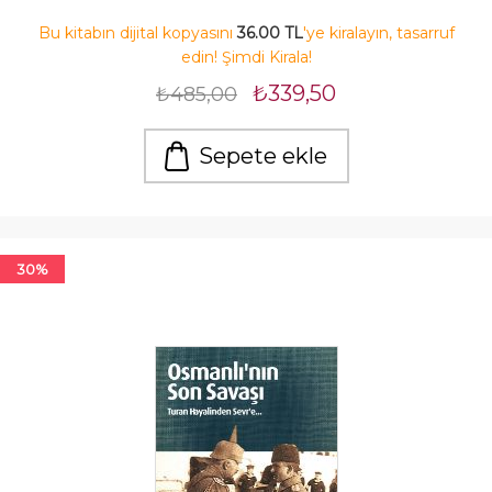
Bu kitabın dijital kopyasını
36.00 TL
'ye kiralayın, tasarruf
edin! Şimdi Kirala!
₺339,50
₺485,00
Sepete ekle
30%