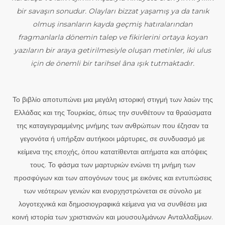
bir savaşın sonudur. Olayları bizzat yaşamış ya da tanık
olmuş insanların kayda geçmiş hatıralarından
fragmanlarla dönemin talep ve fikirlerini ortaya koyan
yazıların bir araya getirilmesiyle oluşan metinler, iki ulus
için de önemli bir tarihsel âna ışık tutmaktadır.
Το βιβλίο αποτυπώνει μια μεγάλη ιστορική στιγμή των λαών της
Ελλάδας και της Τουρκίας, όπως την συνθέτουν τα θραύσματα
της καταγεγραμμένης μνήμης των ανθρώπων που έζησαν τα
γεγονότα ή υπήρξαν αυτήκοοι μάρτυρες, σε συνδυασμό με
κείμενα της εποχής, όπου κατατίθενται αιτήματα και απόψεις
τους. Το φάσμα των μαρτυριών ενώνει τη μνήμη των
προσφύγων και των απογόνων τους με εικόνες και εντυπώσεις
των νεότερων γενιών και ενορχηστρώνεται σε σύνολο με
λογοτεχνικά και δημοσιογραφικά κείμενα για να συνθέσει μια
κοινή ιστορία των χριστιανών και μουσουλμάνων Ανταλλαξίμων.