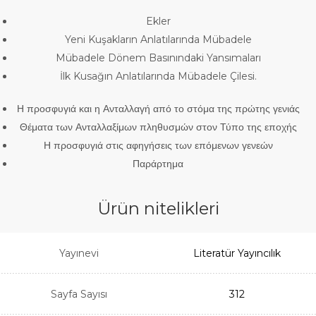
Ekler
Yeni Kuşakların Anlatılarında Mübadele
Mübadele Dönem Basınındaki Yansımaları
İlk Kusağın Anlatılarında Mübadele Çilesi.
Η προσφυγιά και η Ανταλλαγή από το στόμα της πρώτης γενιάς
Θέματα των Ανταλλαξίμων πληθυσμών στον Τύπο της εποχής
Η προσφυγιά στις αφηγήσεις των επόμενων γενεών
Παράρτημα
Ürün nitelikleri
Yayınevi
Literatür Yayıncılık
Sayfa Sayısı
312