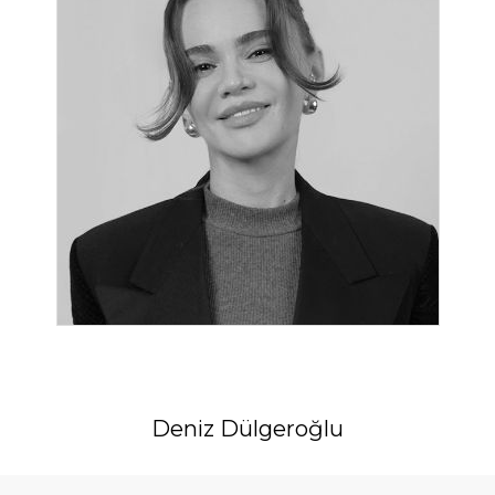
Deniz Dülgeroğlu