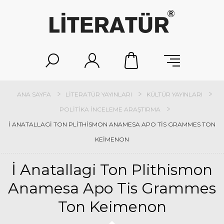
ANA SAYFA
LITERATÜR YAYINLARI
KÜLTÜR YAYINLARI
POLITIKA İNCELEME ARAŞTIRMA
İ ANATALLAGI TON PLITHISMON ANAMESA APO TIS GRAMMES TON
KEIMENON
İ Anatallagi Ton Plithismon
Anamesa Apo Tis Grammes
Ton Keimenon