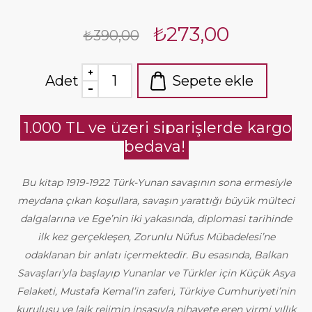
₺273,00
₺390,00
Adet
Sepete ekle
1.000 TL ve üzeri siparişlerde kargo
bedava!
Bu kitap 1919-1922 Türk-Yunan savaşının sona ermesiyle
meydana çıkan koşullara, savaşın yarattığı büyük mülteci
dalgalarına ve Ege’nin iki yakasında, diplomasi tarihinde
ilk kez gerçekleşen, Zorunlu Nüfus Mübadelesi’ne
odaklanan bir anlatı içermektedir. Bu esasında, Balkan
Savaşları’yla başlayıp Yunanlar ve Türkler için Küçük Asya
Felaketi, Mustafa Kemal’in zaferi, Türkiye Cumhuriyeti’nin
kuruluşu ve laik rejimin inşasıyla nihayete eren yirmi yıllık