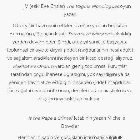
_V (eski Eve Ensler)
The Vagina Monologues
oyun
yazarı
Otuz yıldır travmanın etkileri üzerine yazılan her kitap
Herman’ın çığır açan kitabı
Travma ve İyileşme
’ninkaldığı
yerden devam eder. Şimdi, otuz yıl sonra, o başyapıta
toplumsal cinsiyete dayalı şiddet mağdurlarının nasıl adalet
ve sağaltım aradıklarını inceleyen bir kitap desteği alıyoruz.
Hakikat ve Onarım
varolan geniş toplumsal kurumlar
tarafından çoğu ihanete uğradığını, yok sayıldığını ya da
yeniden travmatize edildiğini hisseden şiddet mağdurları
için sağaltım ve umut sunan, derinlemesine araştırılmış ve
düşünmeyi kışkırtan bir kitap.
_ Is the Rape a Crime?
kitabının yazarı Michelle
Bowdler
Herman’ın kadın ve çocukların istismarıyla ilgili ilk