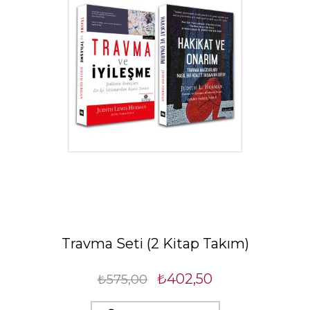
Travma Seti (2 Kitap Takım)
₺402,50
₺575,00