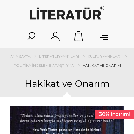
ANA SAYFA
LITERATÜR YAYINLARI
KÜLTÜR YAYINLARI
POLITIKA İNCELEME ARAŞTIRMA
HAKIKAT VE ONARIM
Hakikat ve Onarım
30% İndirim!