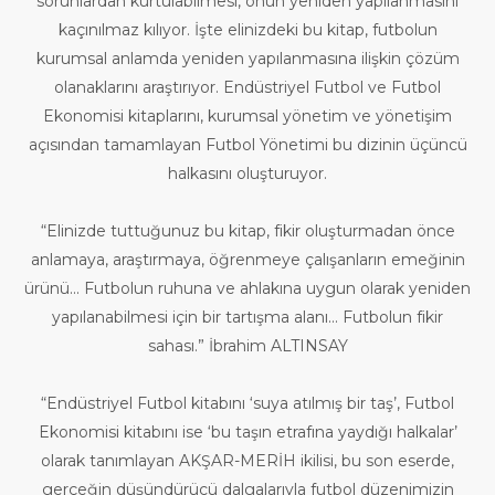
sorunlardan kurtulabilmesi, onun yeniden yapılanmasını
kaçınılmaz kılıyor. İşte elinizdeki bu kitap, futbolun
kurumsal anlamda yeniden yapılanmasına ilişkin çözüm
olanaklarını araştırıyor. Endüstriyel Futbol ve Futbol
Ekonomisi kitaplarını, kurumsal yönetim ve yönetişim
açısından tamamlayan Futbol Yönetimi bu dizinin üçüncü
halkasını oluşturuyor.
“Elinizde tuttuğunuz bu kitap, fikir oluşturmadan önce
anlamaya, araştırmaya, öğrenmeye çalışanların emeğinin
ürünü... Futbolun ruhuna ve ahlakına uygun olarak yeniden
yapılanabilmesi için bir tartışma alanı... Futbolun fikir
sahası.” İbrahim ALTINSAY
“Endüstriyel Futbol kitabını ‘suya atılmış bir taş’, Futbol
Ekonomisi kitabını ise ‘bu taşın etrafına yaydığı halkalar’
olarak tanımlayan AKŞAR-MERİH ikilisi, bu son eserde,
gerçeğin düşündürücü dalgalarıyla futbol düzenimizin