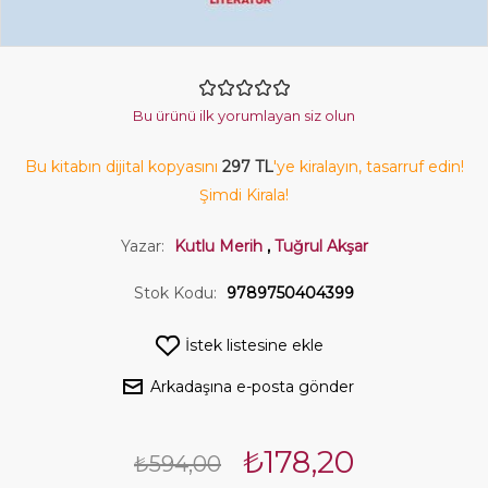
Bu ürünü ilk yorumlayan siz olun
Bu kitabın dijital kopyasını
297 TL
'ye kiralayın, tasarruf edin!
Şimdi Kirala!
Yazar:
Kutlu Merih
,
Tuğrul Akşar
Stok Kodu:
9789750404399
İstek listesine ekle
Arkadaşına e-posta gönder
₺178,20
₺594,00