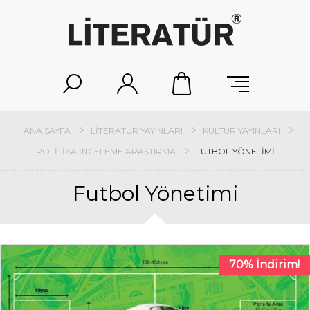
ANA SAYFA
LITERATÜR YAYINLARI
KÜLTÜR YAYINLARI
POLITIKA İNCELEME ARAŞTIRMA
FUTBOL YÖNETIMI
Futbol Yönetimi
70% İndirim!