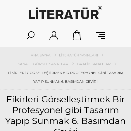
ANA SAYFA
LITERATÜR YAYINLARI
SANAT - GÖRSEL SANATLAR
GRAFIK SANATLAR
FIKIRLERI GÖRSELLEŞTIRMEK BIR PROFESYONEL GIBI TASARIM
YAPIP SUNMAK 6. BASIMDAN ÇEVIRI
Fikirleri Görselleştirmek Bir
Profesyonel gibi Tasarım
Yapıp Sunmak 6. Basımdan