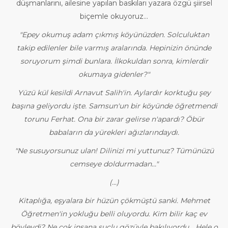
düşmanlarını, ailesine yapılan baskıları yazara özgü şiirsel
biçemle okuyoruz...
"Epey okumuş adam çıkmış köyünüzden. Solculuktan
takip edilenler bile varmış aralarında. Hepinizin önünde
soruyorum şimdi bunlara. İlkokuldan sonra, kimlerdir
okumaya gidenler?"
Yüzü kül kesildi Arnavut Salih'in. Aylardır korktuğu şey
başına geliyordu işte. Samsun'un bir köyünde öğretmendi
torunu Ferhat. Ona bir zarar gelirse n'apardı? Öbür
babaların da yürekleri ağızlarındaydı.
"Ne susuyorsunuz ulan! Dilinizi mi yuttunuz? Tümünüzü
cemseye doldurmadan..."
(...)
Kitaplığa, eşyalara bir hüzün çökmüştü sanki. Mehmet
Öğretmen'in yokluğu belli oluyordu. Kim bilir kaç ev
böyleydi? Ne çok insana suçlu gözüyle bakılıyordu... Hele o