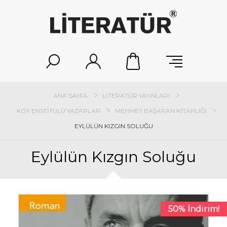
ANA SAYFA
LITERATÜR YAYINLARI
KÖY ENSTITÜLÜ YAZARLAR
MEHMET BAŞARAN KITAPLIĞI
EYLÜLÜN KIZGIN SOLUĞU
Eylülün Kızgın Soluğu
50% İndirim!