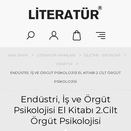
ANA SAYFA
LITERATÜR YAYINLARI
İŞLETME - EKONOMI
YÖNETIM
ENDÜSTRI, İŞ VE ÖRGÜT PSIKOLOJISI EL KITABI 2.CILT ÖRGÜT
PSIKOLOJISI
Endüstri, İş ve Örgüt
Psikolojisi El Kitabı 2.Cilt
Örgüt Psikolojisi