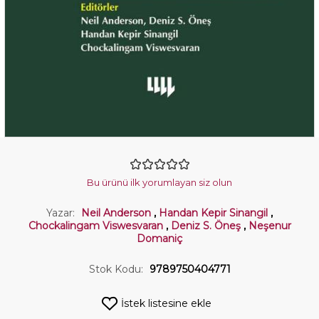
Bu ürünü ilk yorumlayan siz olun
Yazar:
Neil Anderson
,
Handan Kepir Sinangil
,
Chockalingam Viswesvaran
,
Deniz S. Öneş
,
Neşenur
Domaniç
Stok Kodu:
9789750404771
İstek listesine ekle