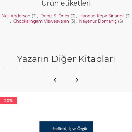
Ürün etiketleri
Neil Anderson
(3)
,
Deniz S. Öneş
(3)
,
Handan Kepir Sinangil
(3)
,
Chockalingam Viswesvaran
(3)
,
Neşenur Domaniç
(6)
Yazarın Diğer Kitapları
20%