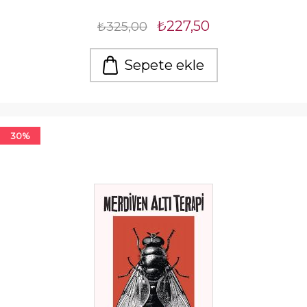
₺227,50
₺325,00
Sepete ekle
30%