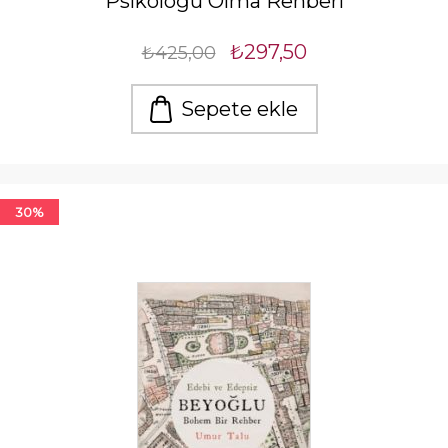
Psikoloğu Olma Rehberi
₺297,50
₺425,00
Sepete ekle
30%