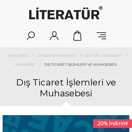
ANA SAYFA
LITERATÜR YAYINLARI
İŞLETME - EKONOMI
MUHASEBE
DIŞ TICARET İŞLEMLERI VE MUHASEBESI
Dış Ticaret İşlemleri ve
Muhasebesi
20% İndirim!