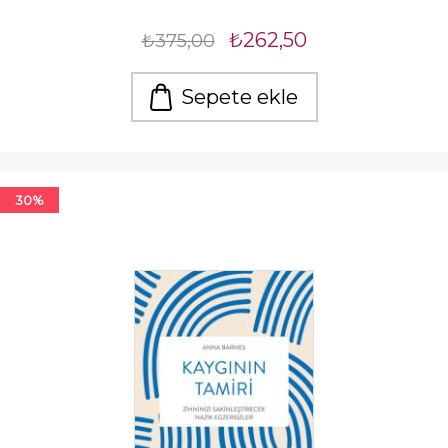
₺262,50
₺375,00
Sepete ekle
30%