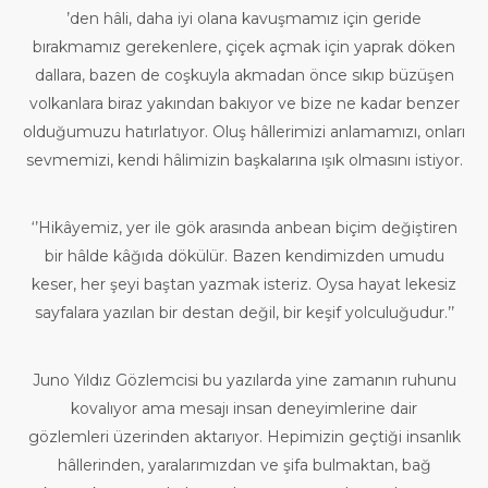
’den hâli, daha iyi olana kavuşmamız için geride
bırakmamız gerekenlere, çiçek açmak için yaprak döken
dallara, bazen de coşkuyla akmadan önce sıkıp büzüşen
volkanlara biraz yakından bakıyor ve bize ne kadar benzer
olduğumuzu hatırlatıyor. Oluş hâllerimizi anlamamızı, onları
sevmemizi, kendi hâlimizin başkalarına ışık olmasını istiyor.
‘’Hikâyemiz, yer ile gök arasında anbean biçim değiştiren
bir hâlde kâğıda dökülür. Bazen kendimizden umudu
keser, her şeyi baştan yazmak isteriz. Oysa hayat lekesiz
sayfalara yazılan bir destan değil, bir keşif yolculuğudur.’’
Juno Yıldız Gözlemcisi bu yazılarda yine zamanın ruhunu
kovalıyor ama mesajı insan deneyimlerine dair
gözlemleri üzerinden aktarıyor. Hepimizin geçtiği insanlık
hâllerinden, yaralarımızdan ve şifa bulmaktan, bağ