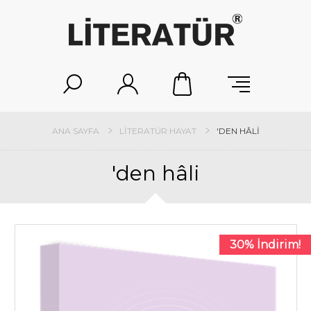
ANA SAYFA
LITERATÜR HAYAT
'DEN HÂLI
'den hâli
30% İndirim!