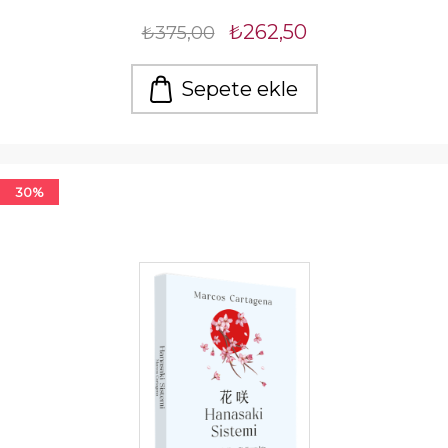
₺262,50
₺375,00
Sepete ekle
30%