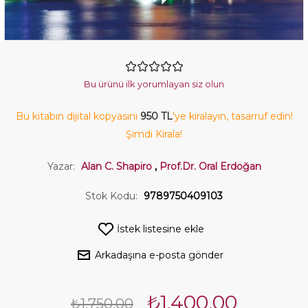
Bu ürünü ilk yorumlayan siz olun
Bu kitabın dijital kopyasını
950 TL
'ye kiralayın, tasarruf edin!
Şimdi Kirala!
Yazar:
Alan C. Shapiro
,
Prof.Dr. Oral Erdoğan
Stok Kodu:
9789750409103
İstek listesine ekle
Arkadaşına e-posta gönder
₺1.400,00
₺1.750,00