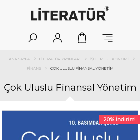
ANA SAYFA
LITERATÜR YAYINLARI
İŞLETME - EKONOMI
FINANS
ÇOK ULUSLU FINANSAL YÖNETIM
Çok Uluslu Finansal Yönetim
20% İndirim!