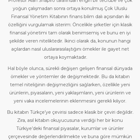
Profesör Alan Shapiro tarafından engin bir tecrübe ve çok
yoğun çalışmadan sonra ortaya konulmuş Çok Uluslu
Finansal Yönetim Kitabının finans bilim dalı açısından iki
özelliğini vurgulamak isterim: Öncelikle şirketler için klasik
finansal yönetimi tam olarak benimsemiş ve bunu en iyi
şekilde veren niteliktedir. İkinci olarak da, konunun hangi
açılardan nasıl uluslararasılaştığını örnekler ile gayet net
ortaya koymaktadır.
Hal böyle olunca, sürekli değişen gelişen finansal dünyada
örnekler ve yöntemler de değişmektedir. Bu da kitabın
temel niteliğinin değişmezliğini sağlarken, özellikle yeni
ürünlerin, piyasaların, yeni yaklaşımların, yeni ürünlerin ve
yeni vaka incelemelerinin eklenmesini gerekli kılıyor.
Bu kitabın Türkçe’ye çevirisi sadece klasik bir çeviri değildir.
Zira, asıl kitabın okuyucusuna verdiği her bir konu
Türkiye’deki finansal piyasalar, kurumlar ve ürünler
çerçevesinde değerlendirilmekte ve buna göre mümkün