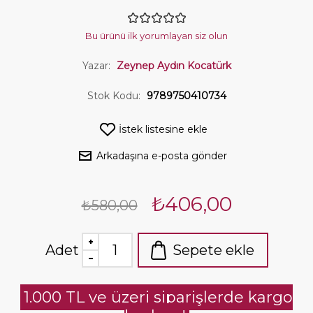
Bu ürünü ilk yorumlayan siz olun
Yazar:
Zeynep Aydın Kocatürk
Stok Kodu:
9789750410734
İstek listesine ekle
Arkadaşına e-posta gönder
₺406,00
₺580,00
Adet
Sepete ekle
1.000 TL ve üzeri siparişlerde kargo