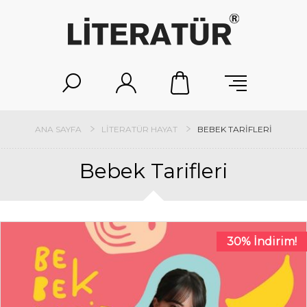
ANA SAYFA
LITERATÜR HAYAT
BEBEK TARIFLERI
Bebek Tarifleri
30% İndirim!