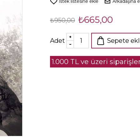
İstek listesine ekle
Arkadaşına 
₺665,00
₺950,00
Adet
Sepete ek
1.000 TL ve üzeri siparişl