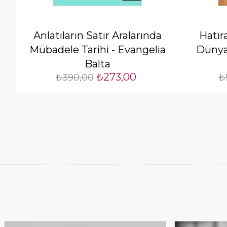
Anlatıların Satır Aralarında
Hatır
Mübadele Tarihi - Evangelia
Dünya
Balta
₺273,00
₺390,00
₺