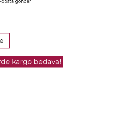
e-posta gönder
le
erde kargo bedava!