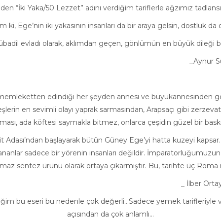
den “İki Yaka/50 Lezzet” adını verdiğim tariflerle ağzımız tadlan
im ki, Ege’nin iki yakasının insanları da bir araya gelsin, dostluk da 
übadil evladı olarak, aklımdan geçen, gönlümün en büyük dileği 
_Aynur Suc
 memleketten edindiği her şeyden annesi ve büyükannesinden gör
rin en sevimli olayı yaprak sarmasından, Arapsaçı gibi zerzevatın k
sı, ada köftesi saymakla bitmez, onlarca çeşidin güzel bir bask
rit Adası’ndan başlayarak bütün Güney Ege’yi hatta kuzeyi kapsar
ananlar sadece bir yörenin insanları değildir. İmparatorluğumuzun
nmaz sentez ürünü olarak ortaya çıkarmıştır. Bu, tarihte üç Roma
_ İlber Ortayl
ğim bu eseri bu nedenle çok değerli…Sadece yemek tarifleriyle ve 
açısından da çok anlamlı…