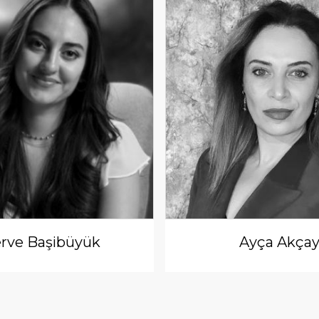
rve Başibüyük
Ayça Akça