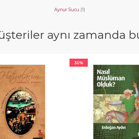
Aynur Sucu
(1)
şteriler aynı zamanda bun
30%