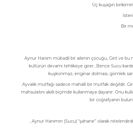
Üç kuşağın birikimin
İster
Bir m
Aynur Hanım mübadil bir ailenin çocuğu, Girit ve bu
kültürün devamı tehlikeye girer…Bence Sucu kardeşle
kuşkonmaz, enginar dolması, gömlek sarma
Ayvalık mutfağı sadece mahalli bir mutfak değildir. Gi
mahsulatını akıllı biçimde kullanmaya dayanır. Onu kull
bir coğrafyanın bulu
…Aynur Hanımın (Sucu) “şahane” olarak nitelendirdi