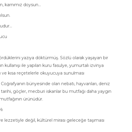
sın, karnımız doysun…
olsun.
budur…
u
düklerini yazıya döktürmüş. Sözlü olarak yaşayan bir
ullanışı ile yapılan kuru fasulye, yumurtalı izvinya
ı ve kısa reçetelerle okuyucuya sunulması
. Coğrafyanın bünyesinde olan nebatı, hayvanları, deniz
 tarihi, göçler, mecburi iskanlar bu mutfağı daha yaygın
 mutfağının ürünüdür.
ı
lezzetiyle değil, kültürel mirası geleceğe taşıması