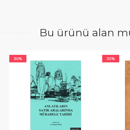
Bu ürünü alan mü
30%
30%