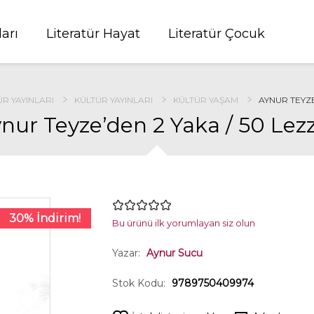
ları
Literatür Hayat
Literatür Çocuk
R YAYINLARI
KÜLTÜR YAYINLARI
KÜLTÜR YAŞAM
AYNUR TEYZE
nur Teyze’den 2 Yaka / 50 Lez
30% İndirim!
Bu ürünü ilk yorumlayan siz olun
Yazar:
Aynur Sucu
Stok Kodu:
9789750409974