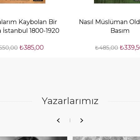
alarım Kaybolan Bir
Nasıl Müslüman Old
 İstanbul 1800-1920
Basım
₺385,00
₺339,
550,00
₺485,00
Yazarlarımız