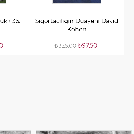
uk? 36.
Sigortacılığın Duayeni David
Kohen
50
₺97,50
₺325,00