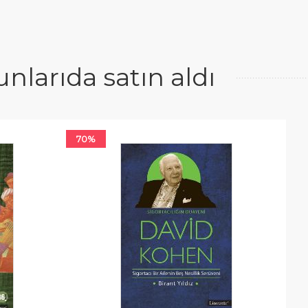
larıda satın aldı
70%