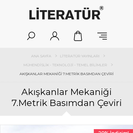
ANA SAYFA
LITERATÜR YAYINLARI
MÜHENDISLIK - TEKNOLOJI - TEMEL BILIMLER
AKIŞKANLAR MEKANIĞI 7.METRIK BASIMDAN ÇEVIRI
Akışkanlar Mekaniği
7.Metrik Basımdan Çeviri