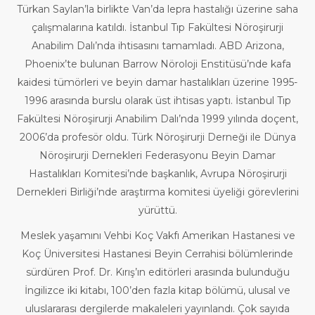
Türkan Saylan’la birlikte Van’da lepra hastalığı üzerine saha
çalışmalarına katıldı. İstanbul Tıp Fakültesi Nöroşirurji
Anabilim Dalı’nda ihtisasını tamamladı. ABD Arizona,
Phoenix’te bulunan Barrow Nöroloji Enstitüsü’nde kafa
kaidesi tümörleri ve beyin damar hastalıkları üzerine 1995-
1996 arasında burslu olarak üst ihtisas yaptı. İstanbul Tıp
Fakültesi Nöroşirurji Anabilim Dalı’nda 1999 yılında doçent,
2006’da profesör oldu. Türk Nöroşirurji Derneği ile Dünya
Nöroşirurji Dernekleri Federasyonu Beyin Damar
Hastalıkları Komitesi’nde başkanlık, Avrupa Nöroşirurji
Dernekleri Birliği’nde araştırma komitesi üyeliği görevlerini
yürüttü.
Meslek yaşamını Vehbi Koç Vakfı Amerikan Hastanesi ve
Koç Üniversitesi Hastanesi Beyin Cerrahisi bölümlerinde
sürdüren Prof. Dr. Kırış’ın editörleri arasında bulunduğu
İngilizce iki kitabı, 100’den fazla kitap bölümü, ulusal ve
uluslararası dergilerde makaleleri yayınlandı. Çok sayıda