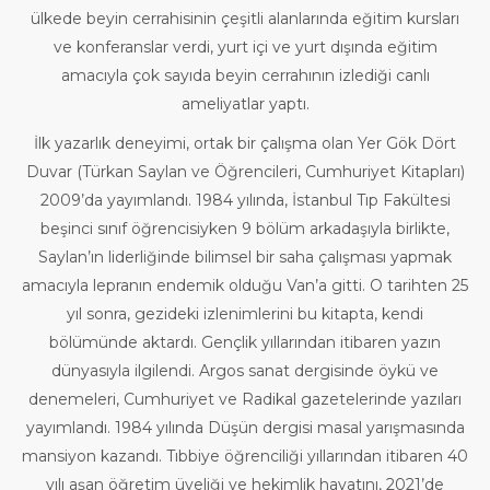
ülkede beyin cerrahisinin çeşitli alanlarında eğitim kursları
ve konferanslar verdi, yurt içi ve yurt dışında eğitim
amacıyla çok sayıda beyin cerrahının izlediği canlı
ameliyatlar yaptı.
İlk yazarlık deneyimi, ortak bir çalışma olan Yer Gök Dört
Duvar (Türkan Saylan ve Öğrencileri, Cumhuriyet Kitapları)
2009’da yayımlandı. 1984 yılında, İstanbul Tıp Fakültesi
beşinci sınıf öğrencisiyken 9 bölüm arkadaşıyla birlikte,
Saylan’ın liderliğinde bilimsel bir saha çalışması yapmak
amacıyla lepranın endemik olduğu Van’a gitti. O tarihten 25
yıl sonra, gezideki izlenimlerini bu kitapta, kendi
bölümünde aktardı. Gençlik yıllarından itibaren yazın
dünyasıyla ilgilendi. Argos sanat dergisinde öykü ve
denemeleri, Cumhuriyet ve Radikal gazetelerinde yazıları
yayımlandı. 1984 yılında Düşün dergisi masal yarışmasında
mansiyon kazandı. Tıbbiye öğrenciliği yıllarından itibaren 40
yılı aşan öğretim üyeliği ve hekimlik hayatını, 2021’de