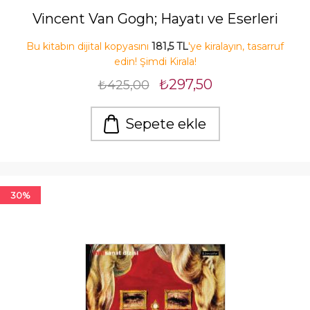
Vincent Van Gogh; Hayatı ve Eserleri
Bu kitabın dijital kopyasını
181,5 TL
'ye kiralayın, tasarruf
edin! Şimdi Kirala!
₺297,50
₺425,00
Sepete ekle
30%