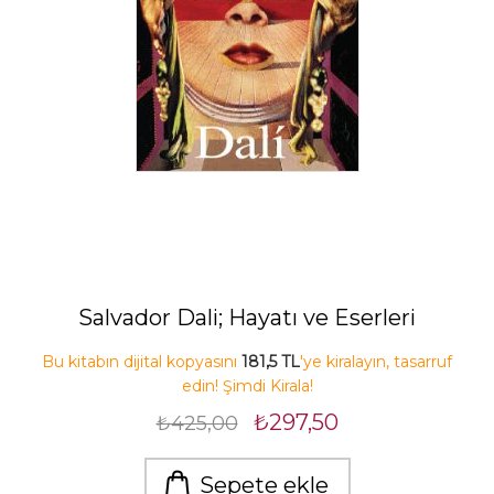
Salvador Dali; Hayatı ve Eserleri
Bu kitabın dijital kopyasını
181,5 TL
'ye kiralayın, tasarruf
edin! Şimdi Kirala!
₺297,50
₺425,00
Sepete ekle