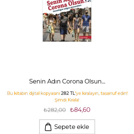
Senin Adın Corona Olsun…
Bu kitabın dijital kopyasını
282 TL
'ye kiralayın, tasarruf edin!
Şimdi Kirala!
₺84,60
₺282,00
Sepete ekle