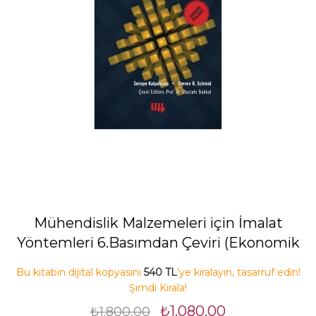
Mühendislik Malzemeleri için İmalat
Yöntemleri 6.Basımdan Çeviri (Ekonomik
Baskı)
Bu kitabın dijital kopyasını
540 TL
'ye kiralayın, tasarruf edin!
Şimdi Kirala!
₺1.080,00
₺1.800,00