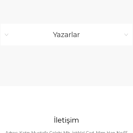
Yazarlar
İletişim
Adres: Katip Mustafa Çelebi Mh. İstiklal Cad. Mim Han No:55