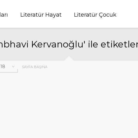
ları
Literatür Hayat
Literatür Çocuk
bhavi Kervanoğlu' ile etiketle
SAYFA BAŞINA