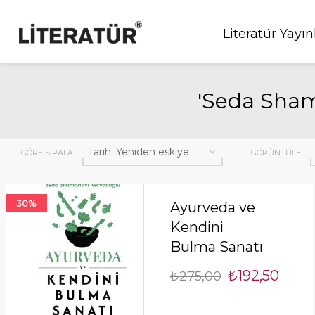
Literatür Yayın
'Seda Sham
GÖRE SIRALA
GÖRÜNTÜLE
30%
Ayurveda ve
Kendini
Bulma Sanatı
₺192,50
₺275,00