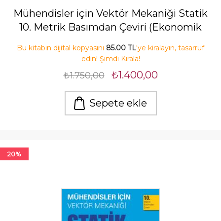
Mühendisler için Vektör Mekaniği Statik
10. Metrik Basımdan Çeviri (Ekonomik
Baskı)
Bu kitabın dijital kopyasını
85.00 TL
'ye kiralayın, tasarruf
edin! Şimdi Kirala!
₺1.400,00
₺1.750,00
Sepete ekle
20%