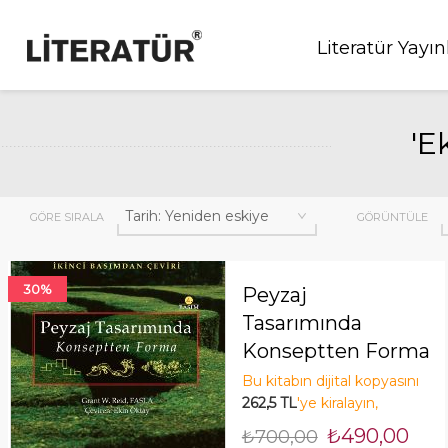
Literatür Yayın
'E
GÖRE SIRALA
GÖRÜNTÜLE
30%
Peyzaj
Tasarımında
Konseptten Forma
2. Basımdan Çeviri
Bu kitabın dijital kopyasını
262,5 TL
'ye kiralayın,
tasarruf edin! Şimdi Kirala!
₺490,00
₺700,00