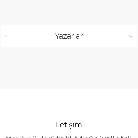
Yazarlar
İletişim
Adres: Katip Mustafa Çelebi Mh. İstiklal Cad. Mim Han No:55